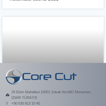
Schütte 2008 305 L
29 Ekim Mahallesi 10001 Sokak No:68O Menemen
İZMİR TÜRKİYE
+90 530 813 10 45