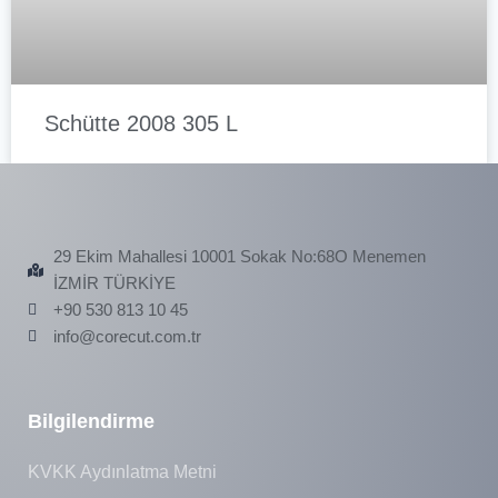
Schütte 2008 305 L
Rollomatic 630XS 2021
29 Ekim Mahallesi 10001 Sokak No:68O Menemen
İZMİR TÜRKİYE
+90 530 813 10 45
info@corecut.com.tr
Bilgilendirme
KVKK Aydınlatma Metni